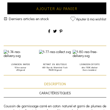
AJOUTER AU PANIER
Derniers articles en stock
Ajouter à ma wishlist
LIVRAISON RAPIDE
RETRAIT EN BOUTIQUE
LIVRAISON OFFERTE
10 km autour
469 Rue du Maréchal Foch
dès 150€ d'achat
d'Orgeval
78630 Orgeval
(hors meubles)
DESCRIPTION
CARACTÉRISTIQUES
Coussin de garnissage carré en coton naturel et garni de plumes de