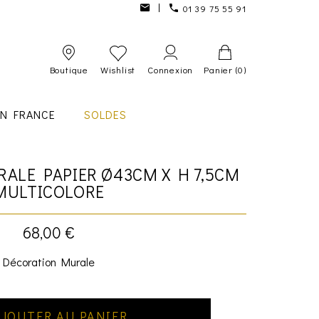
01 39 75 55 91
Boutique
Wishlist
Connexion
Panier
(0)
IN FRANCE
SOLDES
ALE PAPIER Ø43CM X H 7,5CM
MULTICOLORE
68,00 €
Décoration Murale
JOUTER AU PANIER