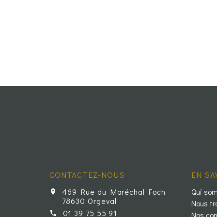
CONTACTEZ-NOUS
EN SA
469 Rue du Maréchal Foch
Qui so
78630 Orgeval
Nous tr
01 39 75 55 91
Nos con