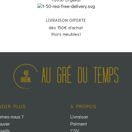
LIVRAISON OFFERTE
dès 150€ d'achat
(hors meubles)
VOIR PLUS
A PROPOS
mmes-nous ?
Livraison
ouver
Paiment
seils
CGV