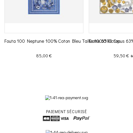
Fouta 100 Neptune 100% Coton Bleu Taille 100X190 Cm
Carre 65 Octopus 63%
Prix
Prix
P
85,00 €
59,50 €
8
PAIEMENT SÉCURISÉ