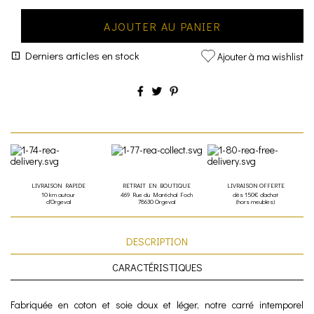
AJOUTER AU PANIER
Derniers articles en stock
Ajouter à ma wishlist
LIVRAISON RAPIDE
RETRAIT EN BOUTIQUE
LIVRAISON OFFERTE
10 km autour
469 Rue du Maréchal Foch
dès 150€ d'achat
d'Orgeval
78630 Orgeval
(hors meubles)
DESCRIPTION
CARACTÉRISTIQUES
Fabriquée en coton et soie doux et léger, notre carré intemporel