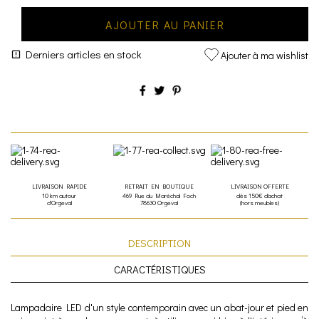
AJOUTER AU PANIER
Derniers articles en stock
Ajouter à ma wishlist
LIVRAISON RAPIDE
RETRAIT EN BOUTIQUE
LIVRAISON OFFERTE
10 km autour
469 Rue du Maréchal Foch
dès 150€ d'achat
d'Orgeval
78630 Orgeval
(hors meubles)
DESCRIPTION
CARACTÉRISTIQUES
Lampadaire LED d'un style contemporain avec un abat-jour et pied en