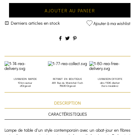
AJOUTER AU PANIER
Derniers articles en stock
Ajouter à ma wishlist
LIVRAISON RAPIDE
RETRAIT EN BOUTIQUE
LIVRAISON OFFERTE
10 km autour
469 Rue du Maréchal Foch
dès 150€ d'achat
d'Orgeval
78630 Orgeval
(hors meubles)
DESCRIPTION
CARACTÉRISTIQUES
Lampe de table d'un style contemporain avec un abat-jour en fibres