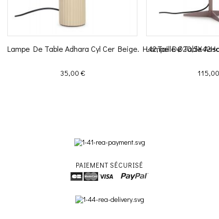
Lampe De Table Adhara Cyl Cer Beige. H42,Taille Ø20,5X42H
Lampe De Table Assa
Prix
Prix
35,00 €
115,00
PAIEMENT SÉCURISÉ