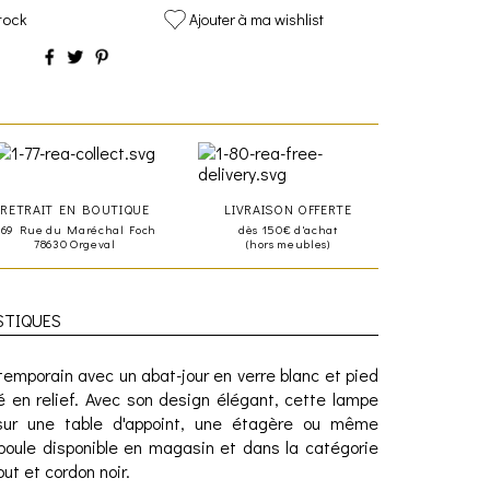
tock
Ajouter à ma wishlist
RETRAIT EN BOUTIQUE
LIVRAISON OFFERTE
469 Rue du Maréchal Foch
dès 150€ d'achat
78630 Orgeval
(hors meubles)
STIQUES
temporain avec un abat-jour en verre blanc et pied
é en relief. Avec son design élégant, cette lampe
sur une table d'appoint, une étagère ou même
ule disponible en magasin et dans la catégorie
ut et cordon noir.