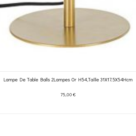
Lampe De Table Balls 2Lampes Or H54,Taille 31X17.5X54Hcm
Prix
75,00 €