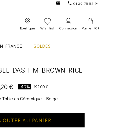
01 39 75 55 91
Boutique
Wishlist
Connexion
Panier
(0)
IN FRANCE
SOLDES
BLE DASH M BROWN RICE
,20 €
-40%
192,00 €
 Table en Céramique - Beige
JOUTER AU PANIER