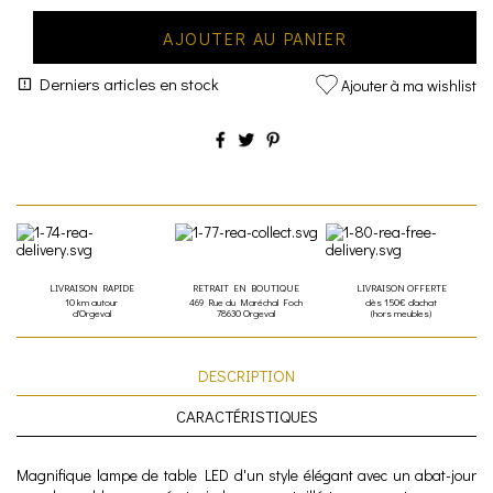
AJOUTER AU PANIER
Derniers articles en stock
Ajouter à ma wishlist
LIVRAISON RAPIDE
RETRAIT EN BOUTIQUE
LIVRAISON OFFERTE
10 km autour
469 Rue du Maréchal Foch
dès 150€ d'achat
d'Orgeval
78630 Orgeval
(hors meubles)
DESCRIPTION
CARACTÉRISTIQUES
Magnifique lampe de table LED d'un style élégant avec un abat-jour