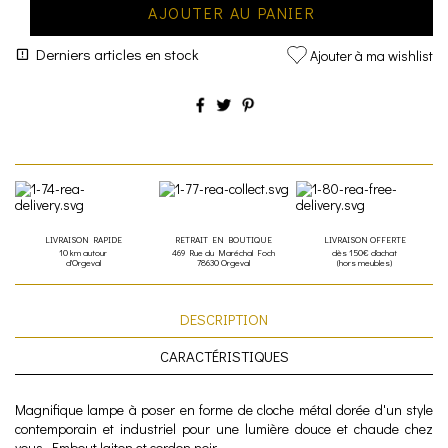
AJOUTER AU PANIER
Derniers articles en stock
Ajouter à ma wishlist
LIVRAISON RAPIDE
RETRAIT EN BOUTIQUE
LIVRAISON OFFERTE
10 km autour
469 Rue du Maréchal Foch
dès 150€ d'achat
d'Orgeval
78630 Orgeval
(hors meubles)
DESCRIPTION
CARACTÉRISTIQUES
Magnifique lampe à poser en forme de cloche métal dorée d'un style
contemporain et industriel pour une lumière douce et chaude chez
vous. Embout laiton et cordon noir.