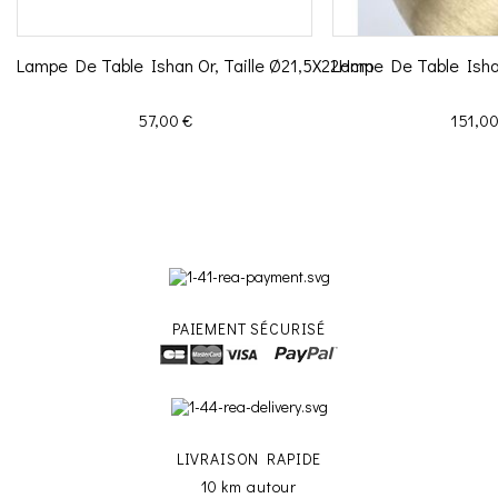
Lampe De Table Ishan Or, Taille Ø21,5X22Hcm
Lampe De Table Isha
Prix
Prix
57,00 €
151,00
PAIEMENT SÉCURISÉ
LIVRAISON RAPIDE
10 km autour