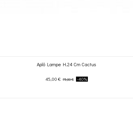
Aplô Lampe H.24 Cm Cactus
Prix
Prix de base
45,00 €
-40%
75,00 €