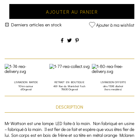
AJOUTER AU PANIER
Derniers articles en stock
Ajouter à ma wishlist
LIVRAISON RAPIDE
RETRAIT EN BOUTIQUE
LIVRAISON OFFERTE
10 km autour
469 Rue du Maréchal Foch
dès 150€ d'achat
d'Orgeval
78630 Orgeval
(hors meubles)
DESCRIPTION
Mr Wattson est une lampe LED faite à la main. Non fabriqué en usine
– fabriqué à la main. Il est fier de ce fait et espère que vous êtes fier de
lui. Son corps est en bois de frêne et sa tête en métal orange Mclaren