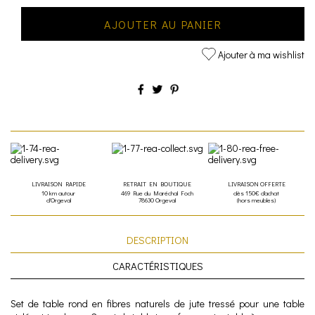
AJOUTER AU PANIER
Ajouter à ma wishlist
LIVRAISON RAPIDE
RETRAIT EN BOUTIQUE
LIVRAISON OFFERTE
10 km autour
469 Rue du Maréchal Foch
dès 150€ d'achat
d'Orgeval
78630 Orgeval
(hors meubles)
DESCRIPTION
CARACTÉRISTIQUES
Set de table rond en fibres naturels de jute tressé pour une table