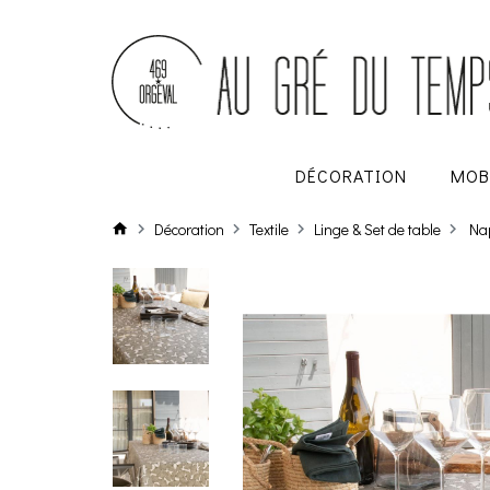
DÉCORATION
MOB
Décoration
Textile
Linge & Set de table
Nap