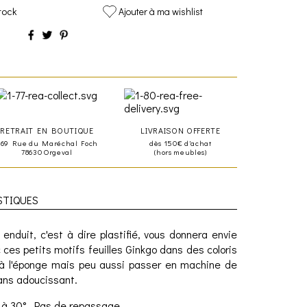
tock
Ajouter à ma wishlist
RETRAIT EN BOUTIQUE
LIVRAISON OFFERTE
469 Rue du Maréchal Foch
dès 150€ d'achat
78630 Orgeval
(hors meubles)
STIQUES
enduit, c'est à dire plastifié, vous donnera envie
c ces petits motifs feuilles Ginkgo dans des coloris
à l'éponge mais peu aussi passer en machine de
ans adoucissant.
 à 30°. Pas de repassage