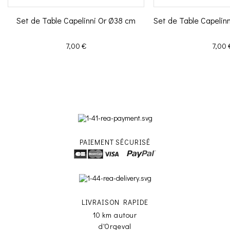
Set de Table Capelinni Or Ø38 cm
Set de Table Capelin
Prix
Prix
7,00 €
7,00 
PAIEMENT SÉCURISÉ
LIVRAISON RAPIDE
10 km autour
d'Orgeval