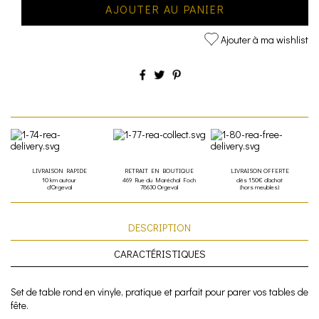
AJOUTER AU PANIER
Ajouter à ma wishlist
LIVRAISON RAPIDE
RETRAIT EN BOUTIQUE
LIVRAISON OFFERTE
10 km autour
469 Rue du Maréchal Foch
dès 150€ d'achat
d'Orgeval
78630 Orgeval
(hors meubles)
DESCRIPTION
CARACTÉRISTIQUES
Set de table rond en vinyle, pratique et parfait pour parer vos tables de
fête.