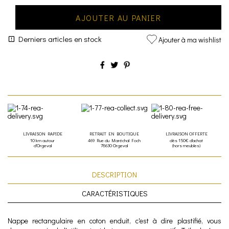
AJOUTER AU PANIER
Derniers articles en stock
Ajouter à ma wishlist
LIVRAISON RAPIDE
RETRAIT EN BOUTIQUE
LIVRAISON OFFERTE
10 km autour
469 Rue du Maréchal Foch
dès 150€ d'achat
d'Orgeval
78630 Orgeval
(hors meubles)
DESCRIPTION
CARACTÉRISTIQUES
Nappe rectangulaire en coton enduit, c'est à dire plastifié, vous