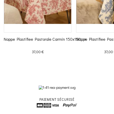
Nappe Plastifiee Pastorale Carmin 150x150cm
Nappe Plastifiee Pa
Prix
Prix
37,00 €
37,00
PAIEMENT SÉCURISÉ