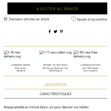
AJOUTER AU PANIER
Derniers articles en stock
Ajouter à ma wishlist
LIVRAISON RAPIDE
RETRAIT EN BOUTIQUE
LIVRAISON OFFERTE
10 km autour
469 Rue du Maréchal Foch
dès 150€ d'achat
d'Orgeval
78630 Orgeval
(hors meubles)
DESCRIPTION
CARACTÉRISTIQUES
Nappe jetable en intissé blanc uni pour décorer vos tables.