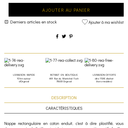
AJOUTER AU PANIER
Derniers articles en stock
Ajouter à ma wishlist
LIVRAISON RAPIDE
RETRAIT EN BOUTIQUE
LIVRAISON OFFERTE
10 km autour
469 Rue du Maréchal Foch
dès 150€ d'achat
d'Orgeval
78630 Orgeval
(hors meubles)
DESCRIPTION
CARACTÉRISTIQUES
Nappe rectangulaire en coton enduit, c'est à dire plastifié, vous