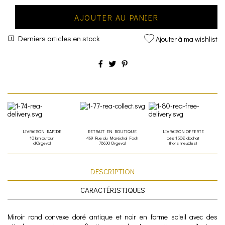
AJOUTER AU PANIER
Derniers articles en stock
Ajouter à ma wishlist
LIVRAISON RAPIDE
RETRAIT EN BOUTIQUE
LIVRAISON OFFERTE
10 km autour
469 Rue du Maréchal Foch
dès 150€ d'achat
d'Orgeval
78630 Orgeval
(hors meubles)
DESCRIPTION
CARACTÉRISTIQUES
Miroir rond convexe doré antique et noir en forme soleil avec des