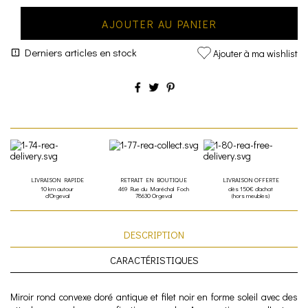
AJOUTER AU PANIER
Derniers articles en stock
Ajouter à ma wishlist
LIVRAISON RAPIDE
RETRAIT EN BOUTIQUE
LIVRAISON OFFERTE
10 km autour
469 Rue du Maréchal Foch
dès 150€ d'achat
d'Orgeval
78630 Orgeval
(hors meubles)
DESCRIPTION
CARACTÉRISTIQUES
Miroir rond convexe doré antique et filet noir en forme soleil avec des