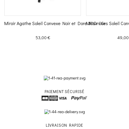
Miroir Agathe Soleil Convexe Noir et Dore 30Cm Gr
Miroir Ines Soleil C
Prix
Prix
53,00 €
49,00
PAIEMENT SÉCURISÉ
LIVRAISON RAPIDE