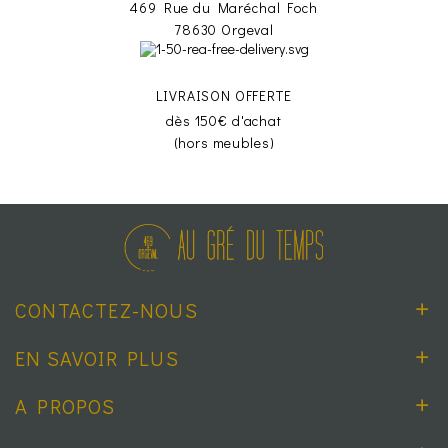
469 Rue du Maréchal Foch
78630 Orgeval
LIVRAISON OFFERTE
dès 150€ d'achat
(hors meubles)
CONTACTEZ-NOUS
EN SAVOIR PLUS
A PROPOS