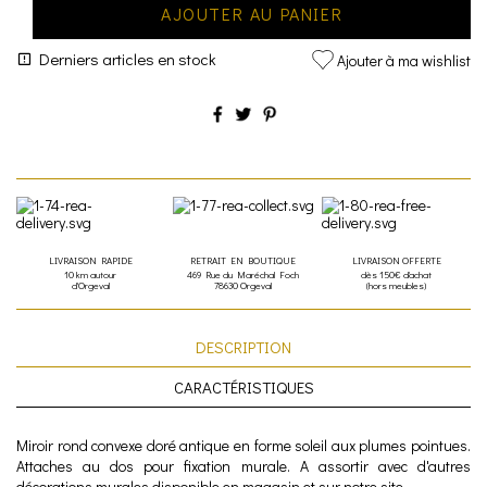
AJOUTER AU PANIER
Derniers articles en stock
Ajouter à ma wishlist
LIVRAISON RAPIDE
RETRAIT EN BOUTIQUE
LIVRAISON OFFERTE
10 km autour
469 Rue du Maréchal Foch
dès 150€ d'achat
d'Orgeval
78630 Orgeval
(hors meubles)
DESCRIPTION
CARACTÉRISTIQUES
Miroir rond convexe doré antique en forme soleil aux plumes pointues.
Attaches au dos pour fixation murale. A assortir avec d'autres
décorations murales disponible en magasin et sur notre site.