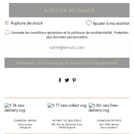
AJOUTER AU PANIER
Rupture de stock
Ajouter à ma wishlist
J'accepte les conditions générales et la politique de confidentialité.
Protection
des données personnelles
.
Prévenez-moi lorsque le produit est disponible
LIVRAISON RAPIDE
RETRAIT EN BOUTIQUE
LIVRAISON OFFERTE
10 km autour
469 Rue du Maréchal Foch
dès 150€ d'achat
d'Orgeval
78630 Orgeval
(hors meubles)