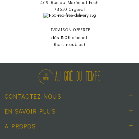
469 Rue du Maréchal Foch
78630 Orgeval
LIVRAISON OFFERTE
dès 150€ d'achat
(hors meubles)
CONTACTEZ-NOUS
EN SAVOIR PLUS
A PROPOS