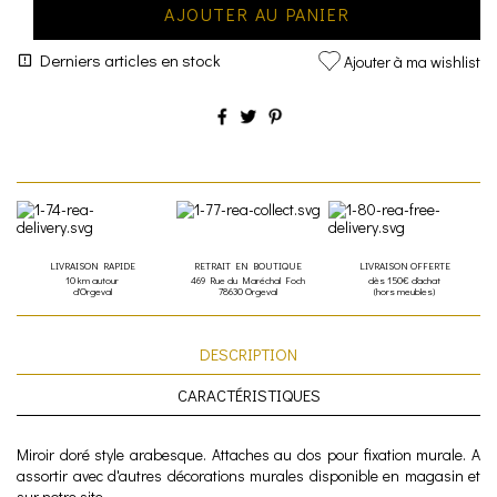
AJOUTER AU PANIER
Derniers articles en stock
Ajouter à ma wishlist
LIVRAISON RAPIDE
RETRAIT EN BOUTIQUE
LIVRAISON OFFERTE
10 km autour
469 Rue du Maréchal Foch
dès 150€ d'achat
d'Orgeval
78630 Orgeval
(hors meubles)
DESCRIPTION
CARACTÉRISTIQUES
Miroir doré style arabesque. Attaches au dos pour fixation murale. A
assortir avec d'autres décorations murales disponible en magasin et
sur notre site.