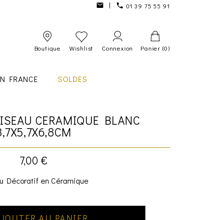
01 39 75 55 91
Boutique
Wishlist
Connexion
Panier
(0)
IN FRANCE
SOLDES
OISEAU CERAMIQUE BLANC
8,7X5,7X6,8CM
7,00 €
u Décoratif en Céramique
JOUTER AU PANIER