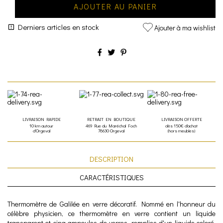
AJOUTER AU PANIER
Derniers articles en stock
Ajouter à ma wishlist
LIVRAISON RAPIDE
RETRAIT EN BOUTIQUE
LIVRAISON OFFERTE
10 km autour
469 Rue du Maréchal Foch
dès 150€ d'achat
d'Orgeval
78630 Orgeval
(hors meubles)
DESCRIPTION
CARACTÉRISTIQUES
Thermomètre de Galilée en verre décoratif. Nommé en l'honneur du
célèbre physicien, ce thermomètre en verre contient un liquide
transparent et cinq ampoules de verres, remplies d'un liquide coloré,