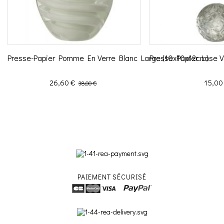
Presse-Papier Pomme En Verre Blanc Large (10x10x12cm)
Presse Papier Lose V
Prix
Prix de base
Prix
26,60 €
15,00
38,00 €
PAIEMENT SÉCURISÉ