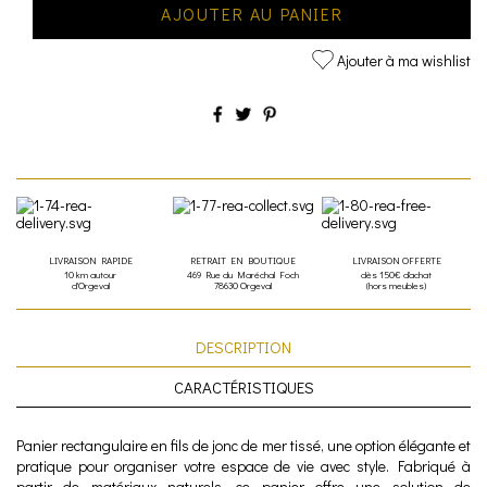
AJOUTER AU PANIER
Ajouter à ma wishlist
LIVRAISON RAPIDE
RETRAIT EN BOUTIQUE
LIVRAISON OFFERTE
10 km autour
469 Rue du Maréchal Foch
dès 150€ d'achat
d'Orgeval
78630 Orgeval
(hors meubles)
DESCRIPTION
CARACTÉRISTIQUES
Panier rectangulaire en fils de jonc de mer tissé, une option élégante et
pratique pour organiser votre espace de vie avec style. Fabriqué à
partir de matériaux naturels, ce panier offre une solution de