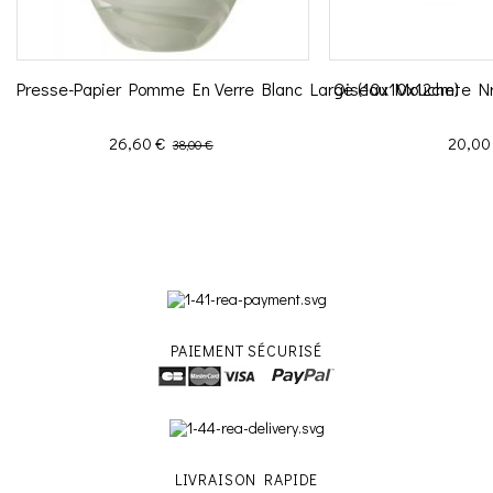
Presse-Papier Pomme En Verre Blanc Large (10x10x12cm)
Oiseau Mouchete Nr 
Prix
Prix de base
Prix
26,60 €
20,00
38,00 €
PAIEMENT SÉCURISÉ
LIVRAISON RAPIDE