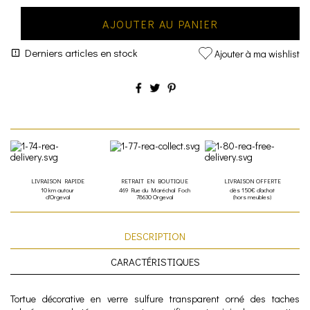
AJOUTER AU PANIER
Derniers articles en stock
Ajouter à ma wishlist
LIVRAISON RAPIDE
RETRAIT EN BOUTIQUE
LIVRAISON OFFERTE
10 km autour
469 Rue du Maréchal Foch
dès 150€ d'achat
d'Orgeval
78630 Orgeval
(hors meubles)
DESCRIPTION
CARACTÉRISTIQUES
Tortue décorative en verre sulfure transparent orné des taches