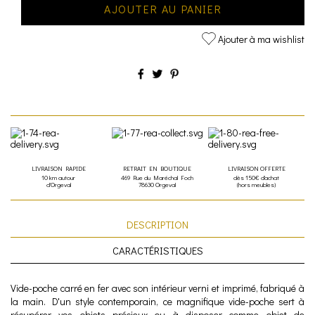
AJOUTER AU PANIER
Ajouter à ma wishlist
LIVRAISON RAPIDE
RETRAIT EN BOUTIQUE
LIVRAISON OFFERTE
10 km autour
469 Rue du Maréchal Foch
dès 150€ d'achat
d'Orgeval
78630 Orgeval
(hors meubles)
DESCRIPTION
CARACTÉRISTIQUES
Vide-poche carré en fer avec son intérieur verni et imprimé, fabriqué à
la main. D'un style contemporain, ce magnifique vide-poche sert à
récupérer vos objets précieux ou à disposer comme objet de