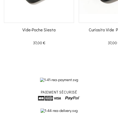
Vide-Poche Siesta
Curiosito Vide 
Prix
Prix
37,00 €
37,00
PAIEMENT SÉCURISÉ