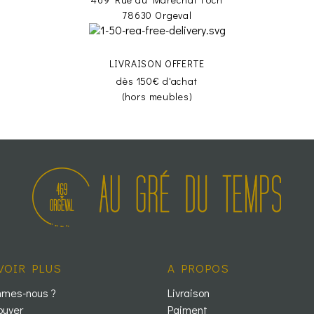
78630 Orgeval
LIVRAISON OFFERTE
dès 150€ d'achat
(hors meubles)
VOIR PLUS
A PROPOS
mmes-nous ?
Livraison
ouver
Paiment