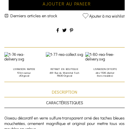
AJOUTER AU PANIER
Derniers articles en stock
Ajouter à ma wishlist
LIVRAISON RAPIDE
RETRAIT EN BOUTIQUE
LIVRAISON OFFERTE
10 km autour
469 Rue du Maréchal Foch
dès 150€ d'achat
d'Orgeval
78630 Orgeval
(hors meubles)
DESCRIPTION
CARACTÉRISTIQUES
Oiseau décoratif en verre sulfure transparent orné des taches bleues
mouchetées, ornement magnifique et original pour mettre tous vos
meubles en valeur.