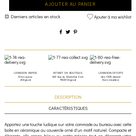
AJOUTER AU PANIER
Derniers articles en stock
Ajouter à ma wishlist
LIVRAISON RAPIDE
RETRAIT EN BOUTIQUE
LIVRAISON OFFERTE
10 km autour
469 Rue du Maréchal Foch
dès 150€ d'achat
d'Orgeval
78630 Orgeval
(hors meubles)
DESCRIPTION
CARACTÉRISTIQUES
Apportez une touche ludique sur votre commode ou bureau avec cette
boîte en céramique au couvercle orné d'un motif naturel. Compacte et
élégante, elle range bijoux ou petits trésors tout en décorant votre