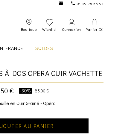
01 39 75 55 91
Boutique
Wishlist
Connexion
Panier
(0)
IN FRANCE
SOLDES
S À DOS OPERA CUIR VACHETTE
,50 €
-30%
85,00 €
uille en Cuir Grainé - Opéra
JOUTER AU PANIER