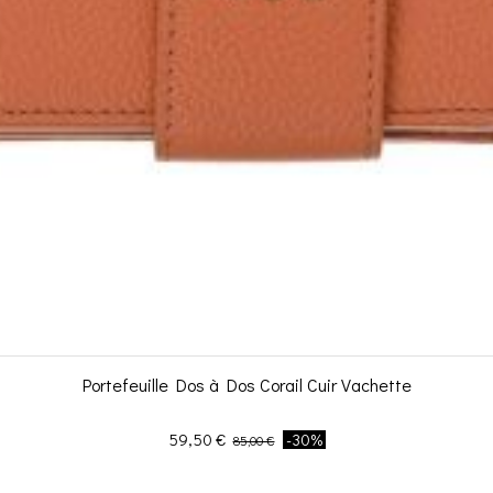
Portefeuille Dos à Dos Corail Cuir Vachette
Prix
Prix de base
59,50 €
-30%
85,00 €