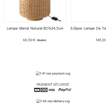
Lampe Metal Naturel Ø27x34,5cm
Eclipse Lampe De Tab
Prix
Prix de base
Prix
66,50 €
145,00
95,00 €
PAIEMENT SÉCURISÉ