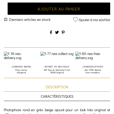
AJOUTER AU PANIER
Derniers articles en stock
Ajouter à ma wishlist
LIVRAISON RAPIDE
RETRAIT EN BOUTIQUE
LIVRAISON OFFERTE
10 km autour
469 Rue du Maréchal Foch
dès 150€ d'achat
d'Orgeval
78630 Orgeval
(hors meubles)
DESCRIPTION
CARACTÉRISTIQUES
Photophore rond en grès beige ajouré pour un look très original et