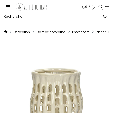
Décoration
Objet de décoration
Photophore
Nerida Ph