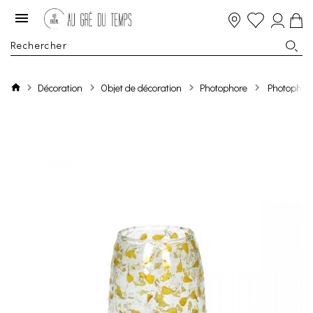
Décoration
Objet de décoration
Photophore
Photophore