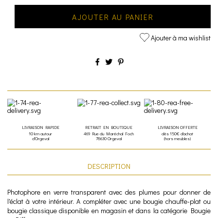
AJOUTER AU PANIER
Ajouter à ma wishlist
LIVRAISON RAPIDE
RETRAIT EN BOUTIQUE
LIVRAISON OFFERTE
10 km autour
469 Rue du Maréchal Foch
dès 150€ d'achat
d'Orgeval
78630 Orgeval
(hors meubles)
DESCRIPTION
Photophore en verre transparent avec des plumes pour donner de
l'éclat à votre intérieur. A compléter avec une bougie chauffe-plat ou
bougie classique disponible en magasin et dans la catégorie Bougie