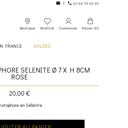
01 39 75 55 91
Boutique
Wishlist
Connexion
Panier
(0)
IN FRANCE
SOLDES
HORE SELENITE Ø 7 X H 8CM
ROSE
20,00 €
hotophore en Sélénite
JOUTER AU PANIER