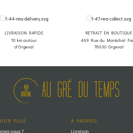
LIVRAISON RAPIDE
RETRAIT EN BOUTIQUE
10 km autour
469 Rue du Maréchal Fo
d'Orgeval
78630 Orgeval
VOIR PLUS
A PROPOS
mmes-nous ?
Livraison