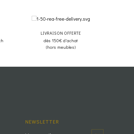
LIVRAISON OFFERTE
ch
dès 150€ d'achat
(hors meubles)
NEWSLETTER