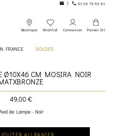
01 39 75 55 91
Boutique
Wishlist
Connexion
Panier
(0)
IN FRANCE
SOLDES
E Ø10X46 CM MOSIRA NOIR
MATXBRONZE
49,00 €
Pied de Lampe - Noir
JOUTER AU PANIER