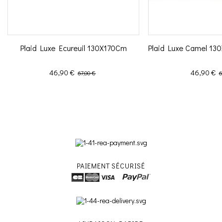
Plaid Luxe Ecureuil 130X170Cm
Plaid Luxe Camel 13
Prix
Prix de base
Prix
P
46,90 €
46,90 €
67,00 €
6
PAIEMENT SÉCURISÉ