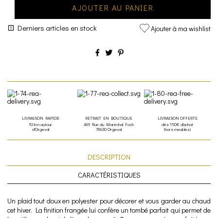
AJOUTER AU PANIER
Derniers articles en stock
Ajouter à ma wishlist
LIVRAISON RAPIDE
RETRAIT EN BOUTIQUE
LIVRAISON OFFERTE
10 km autour
469 Rue du Maréchal Foch
dès 150€ d'achat
d'Orgeval
78630 Orgeval
(hors meubles)
DESCRIPTION
CARACTÉRISTIQUES
Un plaid tout doux en polyester pour décorer et vous garder au chaud
cet hiver. La finition frangée lui confère un tombé parfait qui permet de