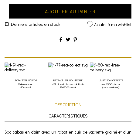
AJOUTER AU PANIER
Derniers articles en stock
Ajouter à ma wishlist
LIVRAISON RAPIDE
RETRAIT EN BOUTIQUE
LIVRAISON OFFERTE
10 km autour
469 Rue du Maréchal Foch
dès 150€ d'achat
d'Orgeval
78630 Orgeval
(hors meubles)
DESCRIPTION
CARACTÉRISTIQUES
Sac cabas en daim avec un rabat en cuir de vachette grainé et d'un