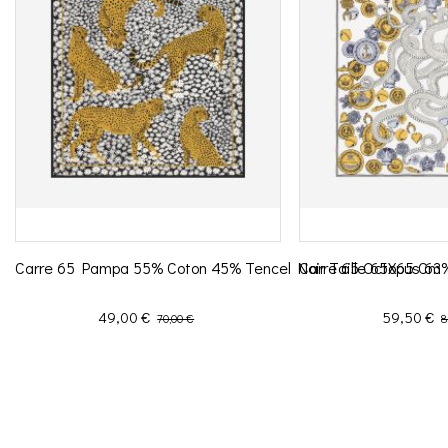
Carre 65 Pampa 55% Coton 45% Tencel Noir Taille 65X65 Cm
Carre 65 Octopus 63%
Prix
Prix de base
Prix
P
49,00 €
59,50 €
70,00 €
8