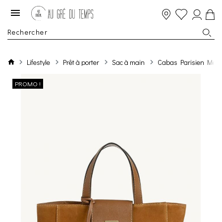
Lifestyle
Prêt à porter
Sac à main
Cabas Parisien Medi
PROMO !