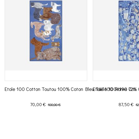
Etole 100 Cotton Toutou 100% Coton Bleu Taille 100X190 Cm
Etole 100 Rome 72% 
Prix
Prix de base
Prix
Pr
70,00 €
87,50 €
100,00 €
12