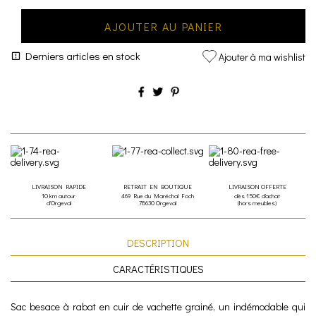
AJOUTER AU PANIER
Derniers articles en stock
Ajouter à ma wishlist
LIVRAISON RAPIDE
RETRAIT EN BOUTIQUE
LIVRAISON OFFERTE
10 km autour
469 Rue du Maréchal Foch
dès 150€ d'achat
d'Orgeval
78630 Orgeval
(hors meubles)
DESCRIPTION
CARACTÉRISTIQUES
Sac besace à rabat en cuir de vachette grainé, un indémodable qui