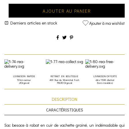
AJOUTER AU PANIER
Derniers articles en stock
Ajouter à ma wishlist
LIVRAISON RAPIDE
RETRAIT EN BOUTIQUE
LIVRAISON OFFERTE
10 km autour
469 Rue du Maréchal Foch
dès 150€ d'achat
d'Orgeval
78630 Orgeval
(hors meubles)
DESCRIPTION
CARACTÉRISTIQUES
Sac besace à rabat en cuir de vachette grainé, un indémodable qui