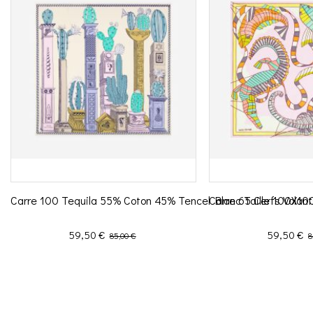
Carre 100 Tequila 55% Coton 45% Tencel Blanc Taille 100X1
Carre 65 Cerfs Volan
Prix
Prix de base
Prix
P
59,50 €
59,50 €
85,00 €
8