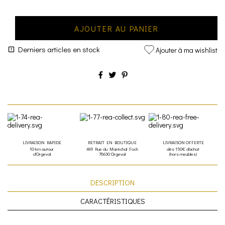
AJOUTER AU PANIER
Derniers articles en stock
Ajouter à ma wishlist
LIVRAISON RAPIDE
RETRAIT EN BOUTIQUE
LIVRAISON OFFERTE
10 km autour
469 Rue du Maréchal Foch
dès 150€ d'achat
d'Orgeval
78630 Orgeval
(hors meubles)
DESCRIPTION
CARACTÉRISTIQUES