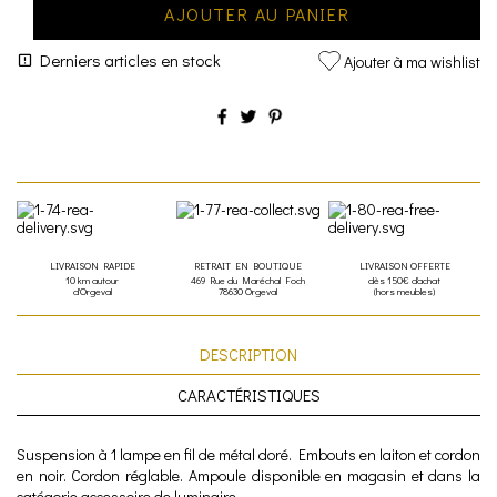
AJOUTER AU PANIER
Derniers articles en stock
Ajouter à ma wishlist
LIVRAISON RAPIDE
RETRAIT EN BOUTIQUE
LIVRAISON OFFERTE
10 km autour
469 Rue du Maréchal Foch
dès 150€ d'achat
d'Orgeval
78630 Orgeval
(hors meubles)
DESCRIPTION
CARACTÉRISTIQUES
Suspension à 1 lampe en fil de métal doré. Embouts en laiton et cordon
en noir. Cordon réglable. Ampoule disponible en magasin et dans la
catégorie accessoire de luminaire.