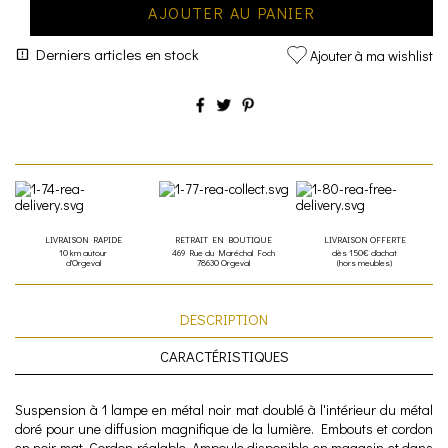
AJOUTER AU PANIER
Derniers articles en stock
Ajouter à ma wishlist
LIVRAISON RAPIDE
RETRAIT EN BOUTIQUE
LIVRAISON OFFERTE
10 km autour
469 Rue du Maréchal Foch
dès 150€ d'achat
d'Orgeval
78630 Orgeval
(hors meubles)
DESCRIPTION
CARACTÉRISTIQUES
Suspension à 1 lampe en métal noir mat doublé à l'intérieur du métal
doré pour une diffusion magnifique de la lumière. Embouts et cordon
en noir mat. Cordon réglable. Ampoule disponible en magasin et dans