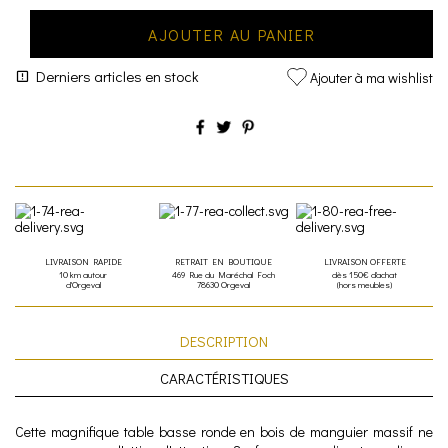
AJOUTER AU PANIER
Derniers articles en stock
Ajouter à ma wishlist
LIVRAISON RAPIDE
RETRAIT EN BOUTIQUE
LIVRAISON OFFERTE
10 km autour
469 Rue du Maréchal Foch
dès 150€ d'achat
d'Orgeval
78630 Orgeval
(hors meubles)
DESCRIPTION
CARACTÉRISTIQUES
Cette magnifique table basse ronde en bois de manguier massif ne