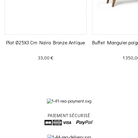
Plat Ø25X3 Cm Naira Bronze Antique
Buffet Manguier poi
Prix
Prix
33,00 €
1 350,0
PAIEMENT SÉCURISÉ