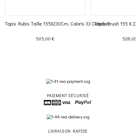
Tapis Rubis Taille 155X230Cm, Coloris 33 Celadon
Tapis Brush 155 X 
Prix
Prix
505,00 €
528,00
PAIEMENT SÉCURISÉ
LIVRAISON RAPIDE