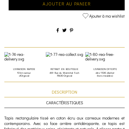
AJOUTER AU PANIER
Ajouter à ma wishlist
LIVRAISON RAPIDE
RETRAIT EN BOUTIQUE
LIVRAISON OFFERTE
10 km autour
469 Rue du Maréchal Foch
dès 150€ d'achat
d'Orgeval
78630 Orgeval
(hors meubles)
DESCRIPTION
CARACTÉRISTIQUES
Tapis rectangulaire tissé en coton écru aux carreaux modernes et
contemporains. Avec sa face arrière antidérapante, ce tapis est
fabriqué des matériaux sains, résistants et naturels. A glisser partout