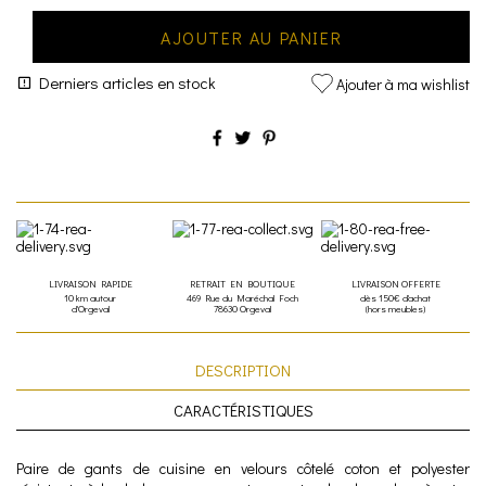
AJOUTER AU PANIER
Derniers articles en stock
Ajouter à ma wishlist
LIVRAISON RAPIDE
RETRAIT EN BOUTIQUE
LIVRAISON OFFERTE
10 km autour
469 Rue du Maréchal Foch
dès 150€ d'achat
d'Orgeval
78630 Orgeval
(hors meubles)
DESCRIPTION
CARACTÉRISTIQUES
Paire de gants de cuisine en velours côtelé coton et polyester