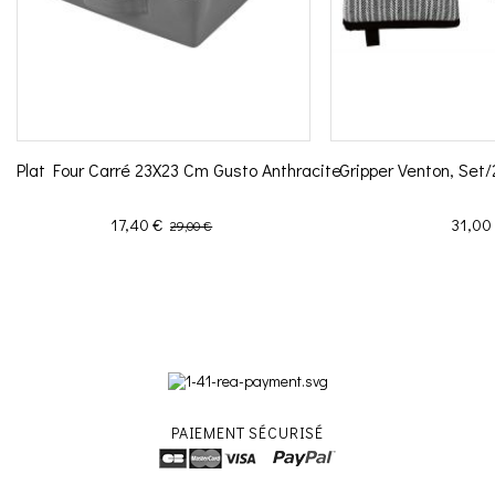
Plat Four Carré 23X23 Cm Gusto Anthracite
Gripper Venton, Set
Prix
Prix de base
Prix
17,40 €
31,00
29,00 €
PAIEMENT SÉCURISÉ