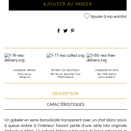
AJOUTER AU PANIER
Ajouter à ma wishlist
LIVRAISON RAPIDE
RETRAIT EN BOUTIQUE
LIVRAISON OFFERTE
10 km autour
469 Rue du Maréchal Foch
dès 150€ d'achat
d'Orgeval
78630 Orgeval
(hors meubles)
DESCRIPTION
CARACTÉRISTIQUES
Un gobelet en verre borosilicaté transparent avec un chat blanc assis
à queue ambre à l'intérieur, faisant partie d'une série très originale
élaborée à Milan. Ce gobelet, fabriqué à la main de façon artisanale et