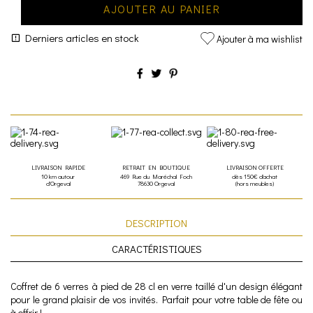
AJOUTER AU PANIER
Derniers articles en stock
Ajouter à ma wishlist
LIVRAISON RAPIDE
RETRAIT EN BOUTIQUE
LIVRAISON OFFERTE
10 km autour
469 Rue du Maréchal Foch
dès 150€ d'achat
d'Orgeval
78630 Orgeval
(hors meubles)
DESCRIPTION
CARACTÉRISTIQUES
Coffret de 6 verres à pied de 28 cl en verre taillé d'un design élégant
pour le grand plaisir de vos invités. Parfait pour votre table de fête ou
à offrir !