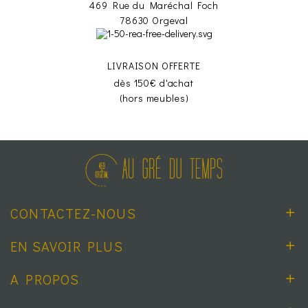
469 Rue du Maréchal Foch
78630 Orgeval
LIVRAISON OFFERTE
dès 150€ d'achat
(hors meubles)
CONTACTEZ-NOUS
EN SAVOIR PLUS
A PROPOS