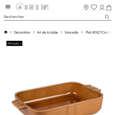
Décoration
Art de la table
Vaisselle
Plat 40X27Cm Cog
PROMO !