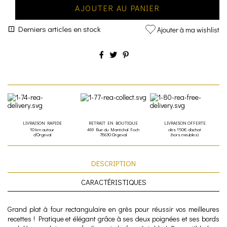
AJOUTER AU PANIER
Derniers articles en stock
Ajouter à ma wishlist
LIVRAISON RAPIDE
RETRAIT EN BOUTIQUE
LIVRAISON OFFERTE
10 km autour
469 Rue du Maréchal Foch
dès 150€ d'achat
d'Orgeval
78630 Orgeval
(hors meubles)
DESCRIPTION
CARACTÉRISTIQUES
Grand plat à four rectangulaire en grès pour réussir vos meilleures
recettes ! Pratique et élégant grâce à ses deux poignées et ses bords