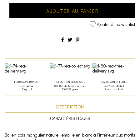
AJOUTER AU PANIER
Ajouter à ma wishlist
LIVRAISON RAPIDE
RETRAIT EN BOUTIQUE
LIVRAISON OFFERTE
10 km autour
469 Rue du Maréchal Foch
dès 150€ d'achat
d'Orgeval
78630 Orgeval
(hors meubles)
DESCRIPTION
CARACTÉRISTIQUES
Bol en bois manguier naturel, émaillé en blanc à l'intérieur aux motifs