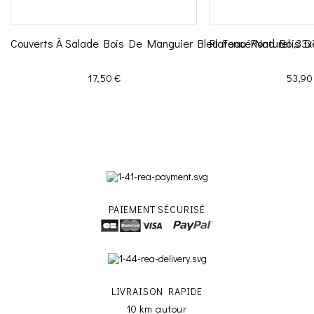
Couverts À Salade Bois De Manguier Bleu Foncé/Naturel ,33
Plateau Rond Bois D
Prix
Prix
17,50 €
53,90
PAIEMENT SÉCURISÉ
LIVRAISON RAPIDE
10 km autour