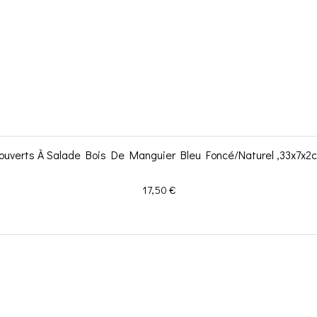
ouverts À Salade Bois De Manguier Bleu Foncé/Naturel ,33x7x2
Prix
17,50 €