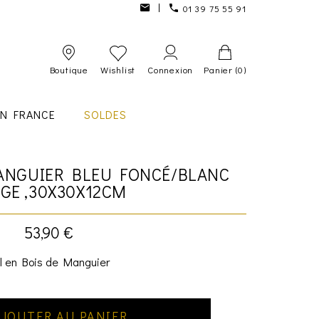
01 39 75 55 91
Boutique
Wishlist
Connexion
Panier
(0)
IN FRANCE
SOLDES
ANGUIER BLEU FONCÉ/BLANC
GE ,30X30X12CM
53,90 €
l en Bois de Manguier
JOUTER AU PANIER